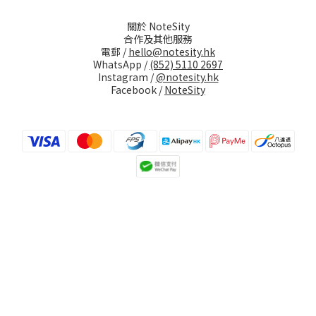
關於 NoteSity
合作及其他服務
電郵 /
hello@notesity.hk
WhatsApp /
(852) 5110 2697
Instagram /
@notesity.hk
Facebook /
NoteSity