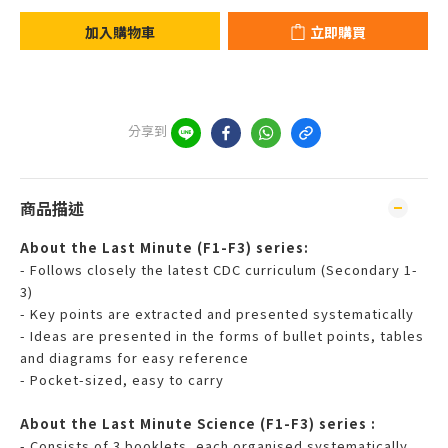
加入購物車
立即購買
分享到
商品描述
About the Last Minute (F1-F3) series:
- Follows closely the latest CDC curriculum (Secondary 1-
3)
- Key points are extracted and presented systematically
- Ideas are presented in the forms of bullet points, tables
and diagrams for easy reference
- Pocket-sized, easy to carry
About the Last Minute Science (F1-F3) series :
- Consists of 3 booklets, each organised systematically