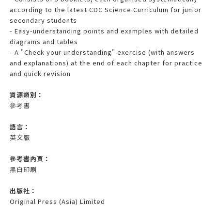
according to the latest CDC Science Curriculum for junior
secondary students
- Easy-understanding points and examples with detailed
diagrams and tables
- A "Check your understanding" exercise (with answers
and explanations) at the end of each chapter for practice
and quick revision
資源類別：
參考書
語言：
英文版
參考書內頁：
黑白印刷
出版社：
Original Press (Asia) Limited