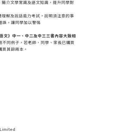
 – 簡介文學常識及語文知識，提升同學對
對聆聽理解及說話能力考試，說明須注意的事
錯誤，讓同學加以警惕
國語文》中一、中二及中三三書內容大致相
用不同例子，若老師、同學、家長已購買
購買其餘兩本。
 Limited