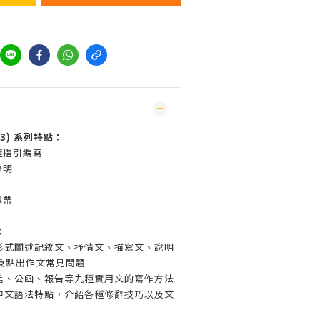
.3) 系列特點：
程指引編寫
分明
攜帶
：
點列形式闡述記敘文、抒情文、描寫文、說明
及點出作文常見問題
明書信、公函、報告等九種實用文的寫作方法
解說中文語法特點，介紹各種修辭技巧以及文