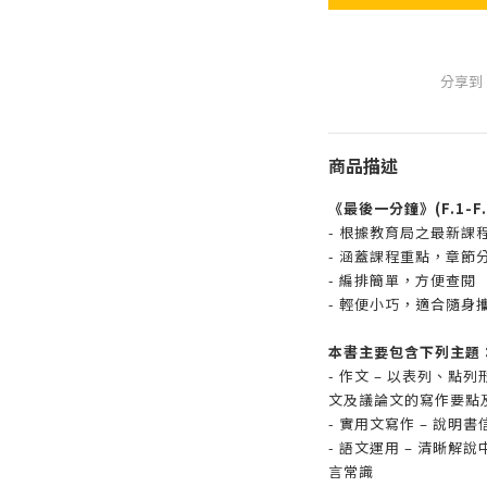
分享到
商品描述
《最後一分鐘》(F.1-F
- 根據教育局之最新課
- 涵蓋課程重點，章節
- 編排簡單，方便查閱
- 輕便小巧，適合隨身
本書主要包含下列主題
- 作文 – 以表列、
文及議論文的寫作要點
- 實用文寫作 – 說
- 語文運用 – 清晰
言常識