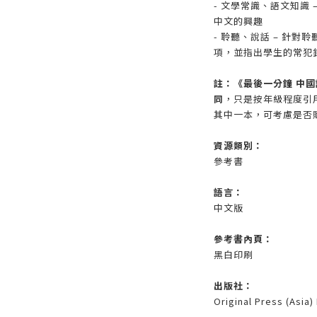
- 文學常識、語文知識
中文的興趣
- 聆聽、說話 – 針
項，並指出學生的常犯
註：《最後一分鐘 中
同
，只是按年級程度引
其中一本，可考慮是否
資源類別：
參考書
語言：
中文版
參考書內頁：
黑白印刷
出版社：
Original Press (Asia)