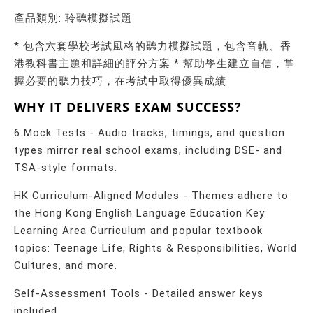
產品類別: 聆聽模擬試題
* 包含六套學校考試風格的聽力模擬試題，包含音軌、香
港教科書主題和詳細的評分方案 * 幫助學生建立自信，掌
握必要的聽力技巧，在考試中取得優異成績
WHY IT DELIVERS EXAM SUCCESS?
6 Mock Tests - Audio tracks, timings, and question
types mirror real school exams, including DSE- and
TSA-style formats.
HK Curriculum-Aligned Modules - Themes adhere to
the Hong Kong English Language Education Key
Learning Area Curriculum and popular textbook
topics: Teenage Life, Rights & Responsibilities, World
Cultures, and more.
Self-Assessment Tools - Detailed answer keys
included.