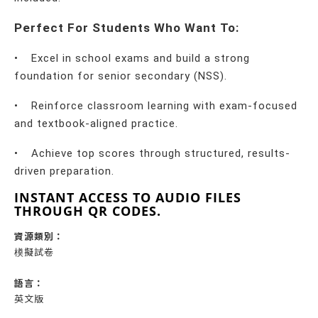
Perfect For Students Who Want To:
•
Excel in school exams and build a strong
foundation for senior secondary (NSS).
•
Reinforce classroom learning with exam-focused
and textbook-aligned practice.
•
Achieve top scores through structured, results-
driven preparation.
INSTANT ACCESS TO AUDIO FILES
THROUGH QR CODES.
資源類別：
橂擬試卷
語言：
英文版