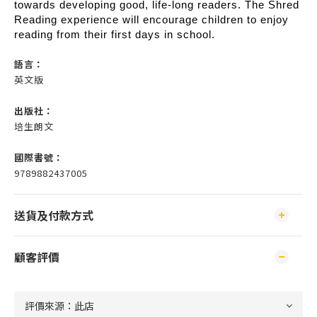
towards developing good, life-long readers. The Shred
Reading experience will encourage children to enjoy
reading from their first days in school.
語言：
英文版
出版社：
培生朗文
國際書號：
9789882437005
送貨及付款方式
顧客評價