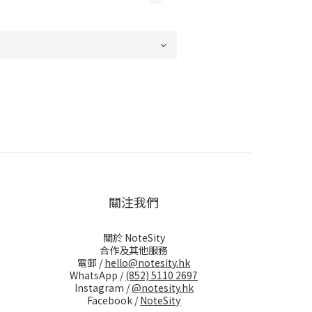
關注我們
關於 NoteSity
合作及其他服務
電郵 /
hello@notesity.hk
WhatsApp /
(852) 5110 2697
Instagram /
@notesity.hk
Facebook /
NoteSity