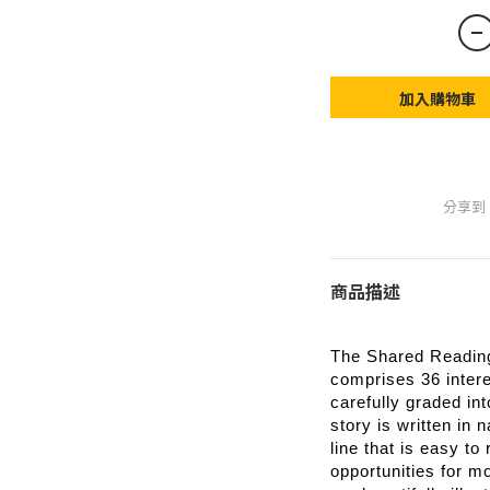
加入購物車
分享到
商品描述
The Shared Readin
comprises 36 interes
carefully graded int
story is written in 
line that is easy t
opportunities for m