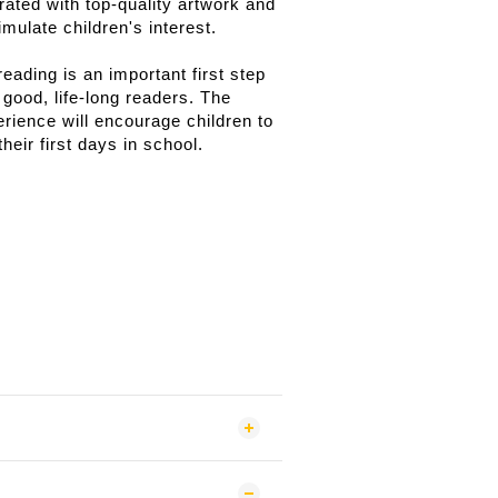
strated with top-quality artwork and
mulate children's interest.
reading is an important first step
good, life-long readers. The
ience will encourage children to
heir first days in school.