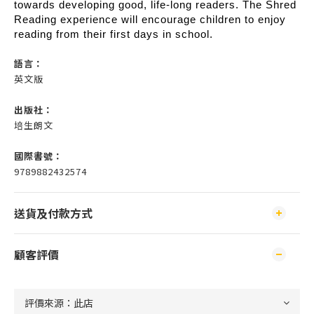
towards developing good, life-long readers. The Shred
Reading experience will encourage children to enjoy
reading from their first days in school.
語言：
英文版
出版社：
培生朗文
國際書號：
9789882432574
送貨及付款方式
顧客評價