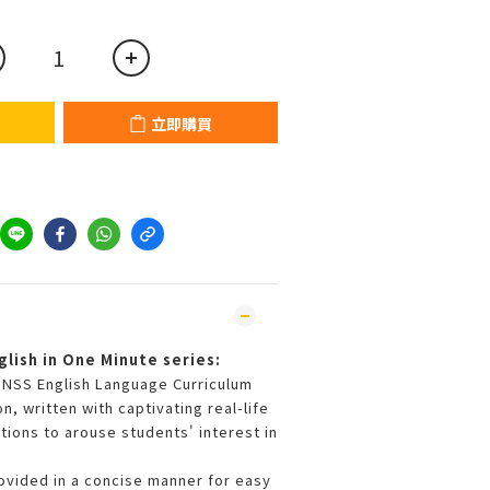
立即購買
glish in One Minute series:
e NSS English Language Curriculum
n, written with captivating real-life
tions to arouse students' interest in
rovided in a concise manner for easy