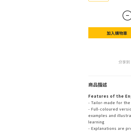
加入購物車
分享到
商品描述
Features of the En
- Tailor-made for th
- Full-coloured versio
examples and illustra
learning
- Explanations are p