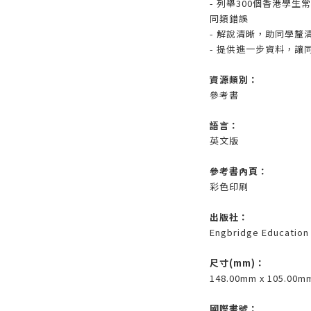
- 列舉300個香港學
同類錯誤
- 解說清晰，助同學釐
- 提供進一步資料，讓
資源類別：
參考書
語言：
英文版
參考書內頁：
彩色印刷
出版社：
Engbridge Education
尺寸(mm)
：
148.00mm x 105.00m
國際書號：