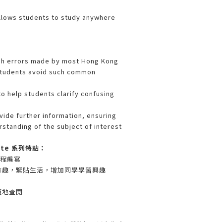
allows students to study anywhere
ish errors made by most Hong Kong
students avoid such common
to help students clarify confusing
vide further information, ensuring
tanding of the subject of interest
inute 系列特點：
課程編寫
動有趣，緊貼生活，增加同學學習興趣
隨地查閱