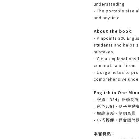
understanding
- The portable size 
and anytime
About the book:
- Pinpoints 300 Engl
students and helps 
mistakes
- Clear explanations 
concepts and terms
- Usage notes to pro
comprehensive unders
English in One M
- 根據「334」新學制
- 彩色印刷，例子生
- 解說清晰，簡明易懂
- 小巧輕便，適合隨時
本書特點：