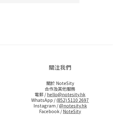
關注我們
關於 NoteSity
合作及其他服務
電郵 /
hello@notesity.hk
WhatsApp /
(852) 5110 2697
Instagram /
@notesity.hk
Facebook /
NoteSity