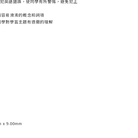
生常犯英語錯誤，使同學有所警惕，避免犯上
清容易滑淆的概念和詞項
同學對學習主題有透徹的理解
m x 9.00mm