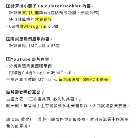
1️⃣
計算機小冊子 Calculator Booklet 內容：
實用功能
- 計算機
詳解 (包括預設功能、預設公式)
常犯錯誤
- 使用計算機的
實用Program
- Cal機
x 5個
2️⃣
考試應用例題集內容：
- 計算機應用
MC
示例 x 65題
3️⃣
YouTube 影片內容：
- 分析例題集裏面嘅示例
- 用得著Cal機Program嘅 MC skills
每年起碼有10題MC用得著!!
🚨影片裏面教嘅 MC skills,
點解需要呢份筆記？
古語有云:「工欲善其事, 必先利其器。」
呢一刻，
無論你手上有幾多幾多本天書都好，入到試場都要放低。
讀 DSE 數學科，能夠一路陪伴你到最後嘅，就只有筆袋中逐漸褪
色的計算機。