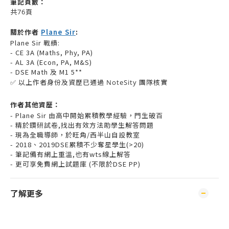
筆記頁數：
共76頁
關於作者
Plane Sir
:
Plane Sir 戰績:
- CE 3A (Maths, Phy, PA)
- AL 3A (Econ, PA, M&S)
- DSE Math 及 M1 5**
✅ 以上作者身份及資歷已通過 NoteSity 團隊核實
作者其他資歷：
- Plane Sir 由高中開始累積教學經驗，門生破百
- 精於鑽研試卷,找出有效方法助學生解答問題
- 現為全職導師，於旺角/西半山自設教室
- 2018、2019DSE累積不少奪星學生(>20)
- 筆記備有網上重溫,也有wts線上解答
- 更可享免費網上試題庫 (不限於DSE PP)
了解更多