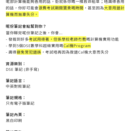
呢部計算機能夠善用的話，佢就係你嘅一棵救命稻草；唔識得善用
浪費考試期間寶貴嘅時間
的話，你好可能會
，甚至因為
大意
用錯計
算機而無辜失分。
呢份筆記會點幫到你？
當你睇完呢份筆記之後，你會...
考試用得著，但係學校老師冇教
- 發掘到
好多
嘅
計算機
實用功能
Cal機Program
- 學到5個DSE數學科超級實用嘅
避免常犯錯誤
- 識得
，
考試
唔再因為撳錯Cal機大意而失分
資源
類別：
DSE 筆記 (非手寫)
筆記語言：
中英對照筆記
筆記規格：
只有電子版筆記
筆記內頁：
黑白印刷