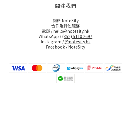
關注我們
關於 NoteSity
合作及其他服務
電郵 /
hello@notesity.hk
WhatsApp /
(852) 5110 2697
Instagram /
@notesity.hk
Facebook /
NoteSity