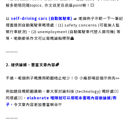
解多啲唔同嘅topics, 作文就更容易爆point喇！💥
以
self-driving cars (自動駕駛車)
🚙 呢個例子示範一下～筆記
𥚃面提到自動駕駛車嘅壞處：(1) safety concerns (可能無人監
察行車狀況)、(2) unemployment (自動駕駛車代替人類司機) 等
等。呢啲都係作文可以寫嘅論點嚟架👻
———
2. 提供論據，豐富文章內容🌈
不過，呢個例子嘅應用範圍唔止咁少！🤨 小編即場諗個示例先👀
例如題目嘅範圍廣啲，要大家討論科技 (technology) 嘅好處👍🏻
同壞處👎🏻，
elaborate 嗰陣就可以用呢本書嘅內容做論據/例
子，
令文章內容更加豐富喇🤩🎊
———