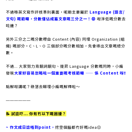
不過喺英文寫作評核準則裏面，呢啲主要屬於
Language (語言/
文句) 嘅範疇，分數僅佔成篇文章嘅三分之一！😧
咁淨低嘅分數去
咗邊？
另外三分之二嘅分數嚟自 Content (內容) 同埋 Organization (組
織) 嘅部分。C、L、O 三個部分嘅分數相加，先會得出文章嘅總分
數。
不過... 大家努力背靚詞靚句、提昇 Language 分數嘅同時，小編
發現
大家好容易忽略咗一個重要嘅考核範疇 —— 係 Content 呀❗️
點解咁講呢？碌落去睇埋小編嘅解釋啦～
——————
📝 試諗吓... 你有冇以下嘅困擾？
~ 作文成日諗唔到point，
挖空個腦都冇好嘅idea☹️