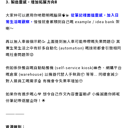
3. 製造靈感，增加拓展方向🚦
大家仲可以運用你哋聰明嘅腦袋🧠💫
從筆記𥚃面搵靈感，加入日
常生活嘅觀察，
慢慢就會累積到自己嘅 example / idea bank 架
喇～
再以無人車做個示範🥳 上面提到無人車可能帶嚟嘅失業問題😥 其
實生常生活之中有好多自動化 (automation) 嘅技術都會引致相同
嘅社會問題架😟
例如係快餐店嘅自動點餐機 (self-service kiosk)🍔🍟、網購平台
嘅倉庫 (warehouse) 以機器代替人手執貨📦 等等... 同樣會減少
對人類員工嘅需求🤖 有機會令失業率增加🥺
如果你有進步嘅心💙 想令自己作文內容豐富啲🌈 小編誠邀你將呢
份筆記帶返屋企呀！🌟
——————
資源類別：