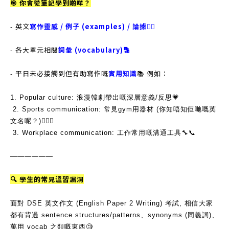
🎯 你會從筆記學到啲咩？
- 英文
寫作靈感 / 例子 (examples) / 論據✍🏻
- 各大單元相關
詞彙 (vocabulary)🔡
- 平日未必接觸到但有助寫作嘅
實用知識
📚 例如：
1. Popular culture: 浪漫韓劇帶出嘅深層意義/反思💗
2. Sports communication: 常見gym用器材 (你知唔知佢哋嘅英
文名呢？)🏋🏻‍♀️
3. Workplace communication: 工作常用嘅溝通工具🔧📞
——————
🔍 學生的常見溫習漏洞
面對 DSE 英文作文 (English Paper 2 Writing) 考試, 相信大家
都有背過 sentence structures/patterns、synonyms (同義詞)、
萬用 vocab 之類嘅東西🧐