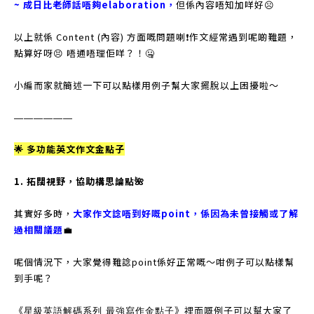
~ 成日比老師話唔夠elaboration，
但係內容唔知加咩好☹️
以上就係 Content (內容) 方面嘅問題喇❗️作文經常遇到呢啲難題，
點算好呀😣 唔通唔理佢咩？！🤐
小編而家就簡述一下可以點樣用例子幫大家擺脫以上困擾啦～
——————
🌟 多功能英文作文金點子
1. 拓闊視野，協助構思論點🌺
其實好多時，
大家作文諗唔到好嘅point，係因為未曾接觸或了解
過相關議題
💼
呢個情況下，大家覺得難諗point係好正常嘅～咁例子可以點樣幫
到手呢？
《
星級英語解碼系列 最強寫作金點子
》𥚃面嘅例子可以幫大家了