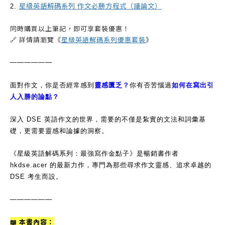
星級英語解碼系列 作文必勝方程式（議論文）
2.
同時購買以上筆記，即可享套裝優惠！
🔗 詳情請瀏覽《
星級英語解碼系列優惠套裝
》
——————
面對作文，你是否經常感到
靈感匱乏？
你有否苦惱過
如何在寫出引
人入勝的論點？
深入 DSE 英語作文的世界，需要的不僅是紮實的文法和詞彙基
礎，更需要靈感和論據的洞察。
《星級英語解碼系列：最強寫作金點子》是暢銷書作者
hkdse.acer 的最新力作，專門為那些尋求作文靈感、追求卓越的
DSE 考生而設。
——————
📖 本書內容：