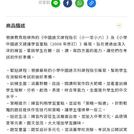
分享到
商品描述
根據教育局頒佈的《中國語文課程指引（小一至小六）》及《小學
中國語文建議學習重點（2008 年修訂）》編寫，旨在通過由淺入
深的練習，鞏固學生在聽、說、讀、寫四方面的能力，讓他們在考
試前作好準備。
•緊貼課程：根據最新的小學中國語文科課程指引編寫，幫助學生
在測驗和考試前做好準備。
•訓練全面：涵蓋聆聽、說話、閱讀和寫作四大範疇，並着重訓練
學生理解、分析、創造、表達、綜合等能力，全面提升學生的中文
水平。
•策略提示：練習列明學習重點，並設有「策略一點通」，針對較
難的題目提供作答技巧和策略，讓學生懂得舉一反三。
•貼近生活：練習內容從生活層面出發，並加入中華文化、品德情
意等元素，圖文並茂，大大增加學習趣味。
•題型豐富：題型設計多元化，並涵蓋學校測驗、考試及公開試常