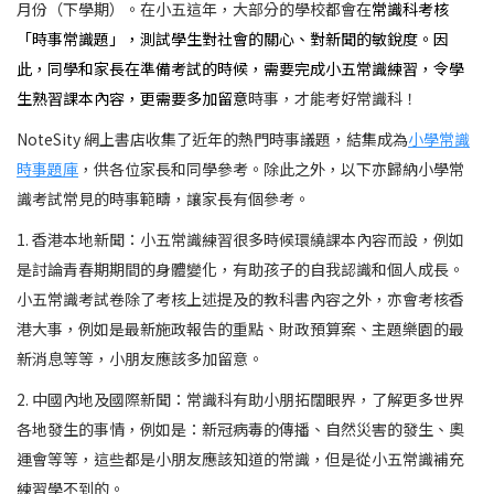
月份（下學期）。在小五這年，大部分的學校都會在
常識科考核
「時事常識題」，測試學生對社會的關心、對新聞的敏銳度。因
此，同學和家長在準備考試的時候，需要完成小五常識練習，令學
生熟習課本內容，更需要多加留意
時事，才能考好常識科！
NoteSity 網上書店收集了近年的熱門時事議題，結集成為
小學常識
時事題庫
，供各位家長和同學參考。除此之外，以下亦歸納小學常
識考試常見的時事範疇，讓家長有個參考。
1. 香港本地新聞：
小五常識練習很多時候環繞課本內容而設，例如
是討論青春期期間的身體變化，有助孩子的自我認識和個人成長。
小五常識考試卷除了考核上述提及的教科書內容之外，亦會考核香
港大事，例如是最新施政報告的重點、財政預算案、主題樂園的最
新消息等等，小朋友應該多加留意。
2. 中國內地及國際新聞：
常識科有助小朋拓闊眼界，了解更多世界
各地發生的事情，例如是：新冠病毒的傳播、自然災害的發生、奧
運會等等，這些都是小朋友應該知道的常識，但是從小五常識補充
練習學不到的。