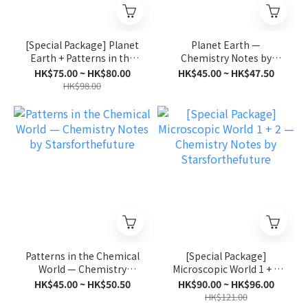
[Special Package] Planet
Planet Earth —
Earth + Patterns in the
Chemistry Notes by
Chemical World —
Starsforthefuture
HK$75.00 ~ HK$80.00
HK$45.00 ~ HK$47.50
Chemistry Notes by
HK$98.00
Starsforthefuture
Patterns in the Chemical
[Special Package]
World — Chemistry
Microscopic World 1 + 2
Notes by
— Chemistry Notes by
HK$45.00 ~ HK$50.50
HK$90.00 ~ HK$96.00
Starsforthefuture
Starsforthefuture
HK$121.00