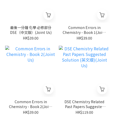
最後一分鐘 化學 必修部分
Common Errors in
DSE（中文版）(Joint Us)
Chemistry - Book 1(Joint
Us)
HK$39.00
HK$39.00
Common Errors in
DSE Chemistry Related
Chemistry - Book 2(Joint
Past Papers Suggested
Us)
Solution (英文版)(Joint
HK$39.00
HK$119.00