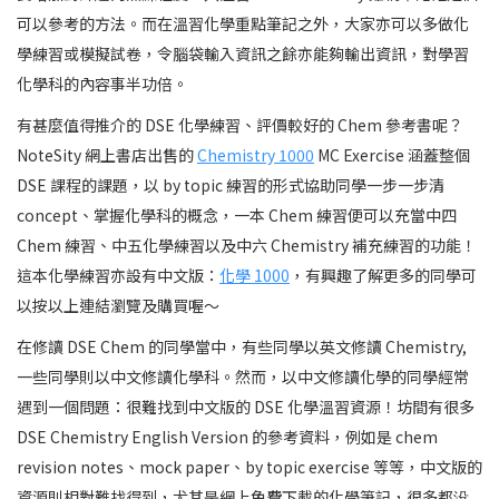
可以參考的方法。而在溫習化學重點筆記之外，大家亦可以多做化
學練習或模擬試卷，令腦袋輸入資訊之餘亦能夠輸出資訊，對學習
化學科的內容事半功倍。
有甚麼值得推介的 DSE 化學練習、評價較好的 Chem 參考書呢？
NoteSity 網上書店出售的
Chemistry 1000
MC Exercise 涵蓋整個
DSE 課程的課題，以 by topic 練習的形式協助同學一步一步清
concept、掌握化學科的概念，一本 Chem 練習便可以充當中四
Chem 練習、中五化學練習以及中六 Chemistry 補充練習的功能！
這本化學練習亦設有中文版：
化學 1000
，有興趣了解更多的同學可
以按以上連結瀏覽及購買喔～
在修讀 DSE Chem 的同學當中，有些同學以英文修讀 Chemistry,
一些同學則以中文修讀化學科。然而，以中文修讀化學的同學經常
遇到一個問題：很難找到中文版的 DSE 化學溫習資源！坊間有很多
DSE Chemistry English Version 的參考資料，例如是 chem
revision notes、mock paper、by topic exercise 等等，中文版的
資源則相對難找得到，尤其是網上免費下載的化學筆記，很多都没