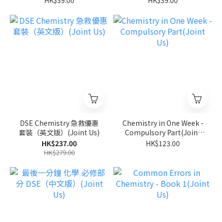
Us)
Us)
DSE Chemistry 急救優惠
Chemistry in One Week -
套裝（英文版）(Joint Us)
Compulsory Part(Joint
Us)
HK$237.00
HK$123.00
HK$279.00