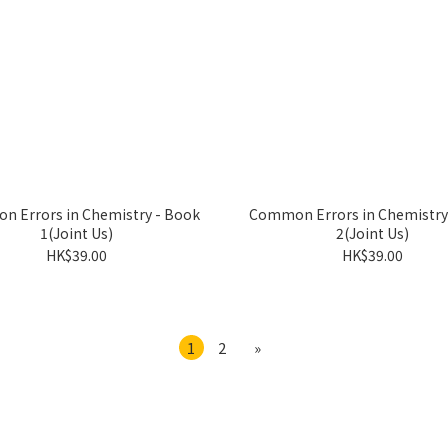
 Errors in Chemistry - Book
Common Errors in Chemistry
1(Joint Us)
2(Joint Us)
HK$39.00
HK$39.00
1
2
»