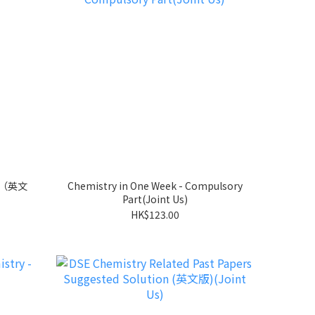
裝（英文
Chemistry in One Week - Compulsory
Part(Joint Us)
HK$123.00