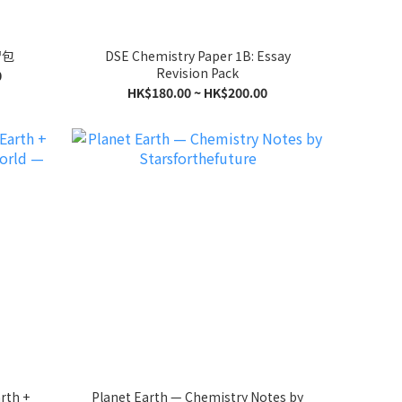
習包
DSE Chemistry Paper 1B: Essay
Revision Pack
0
HK$180.00 ~ HK$200.00
rth +
Planet Earth — Chemistry Notes by