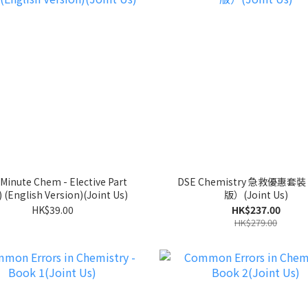
 Minute Chem - Elective Part
DSE Chemistry 急救優惠套
 (English Version)(Joint Us)
版）(Joint Us)
HK$39.00
HK$237.00
HK$279.00