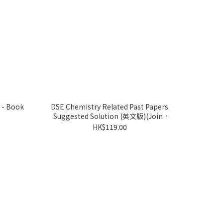
 - Book
DSE Chemistry Related Past Papers
Suggested Solution (英文版)(Joint
Us)
HK$119.00