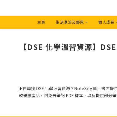
主頁
生活潮流及優惠
個人成長
【DSE 化學溫習資源】DSE 
正在尋找 DSE 化學溫習資源？NoteSity 網上書店提
款優惠產品，附免費筆記 PDF 樣本，以及提供部分筆記 P