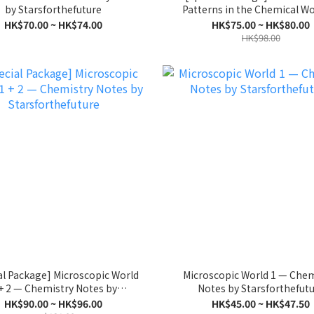
by Starsforthefuture
Patterns in the Chemical W
Chemistry Notes by
HK$70.00 ~ HK$74.00
HK$75.00 ~ HK$80.00
Starsforthefuture
HK$98.00
al Package] Microscopic World
Microscopic World 1 — Chem
+ 2 — Chemistry Notes by
Notes by Starsforthefut
Starsforthefuture
HK$90.00 ~ HK$96.00
HK$45.00 ~ HK$47.50