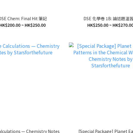
DSE Chem: Final Hit 筆記
DSE 化學卷 1B: 論述題溫
HK$200.00 ~ HK$250.00
HK$250.00 ~ HK$270.0
alculations — Chemistry Notes
[Special Package] Planet Ea