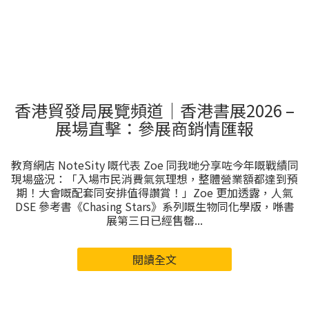
香港貿發局展覽頻道｜香港書展2026 –
展場直擊：參展商銷情匯報
教育網店 NoteSity 嘅代表 Zoe 同我哋分享咗今年嘅戰績同
現場盛況：「入場市民消費氣氛理想，整體營業額都達到預
期！大會嘅配套同安排值得讚賞！」Zoe 更加透露，人氣
DSE 參考書《Chasing Stars》系列嘅生物同化學版，喺書
展第三日已經售罄...
閱讀全文