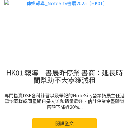
HK01 報導｜書展昨停業 書商：延長時
間幫助不大寧獲減租
專門售賣DSE各科練習以及筆記的NoteSity營業拓展主任潘
雪怡同樣認同星期日是人流和銷量最好，估計停業令整體銷
售額下降近20%...
閱讀全文