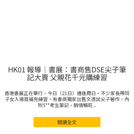
HK01 報導｜書展：書商售DSE尖子筆
記大賣 父親花千元購練習
香港書展正在舉行，今日（21日）適逢周日，不少家長帶同
子女入場買補充練習。有書商獨家出售文憑試尖子著作，內
附5**考生筆記，銷情暢旺...
閱讀全文