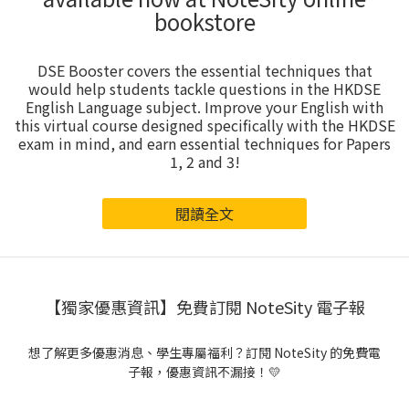
bookstore
DSE Booster covers the essential techniques that
would help students tackle questions in the HKDSE
English Language subject. Improve your English with
this virtual course designed specifically with the HKDSE
exam in mind, and earn essential techniques for Papers
1, 2 and 3!
閱讀全文
【獨家優惠資訊】免費訂閱 NoteSity 電子報
想了解更多優惠消息、學生專屬福利？訂閱 NoteSity 的免費電
子報，優惠資訊不漏接！💛