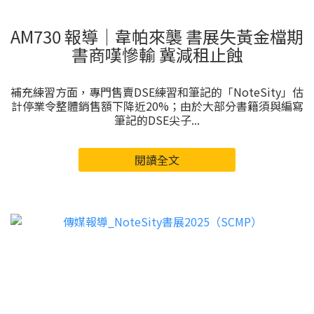
AM730 報導｜韋帕來襲 書展失黃金檔期
書商嘆慘輸 冀減租止蝕
補充練習方面，專門售賣DSE練習和筆記的「NoteSity」估
計停業令整體銷售額下降近20%；由於大部分書籍須與編寫
筆記的DSE尖子...
閱讀全文