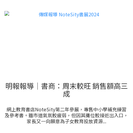
明報報導｜書商：周末較旺 銷售額高三
成
網上教育書店NoteSity第二年參展，專售中小學補充練習
及參考書。雖市道氣氛較疲弱，但因其攤位較接近出入口，
家長又一向願意為子女教育投放資源...