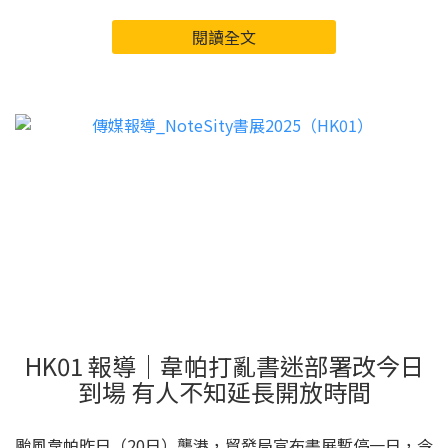
閱讀全文
HK01 報導｜韋帕打亂書迷部署改今日
到場 有人不知延長開放時間
颱風韋帕昨日（20日）襲港，貿發局宣布書展暫停一日，今