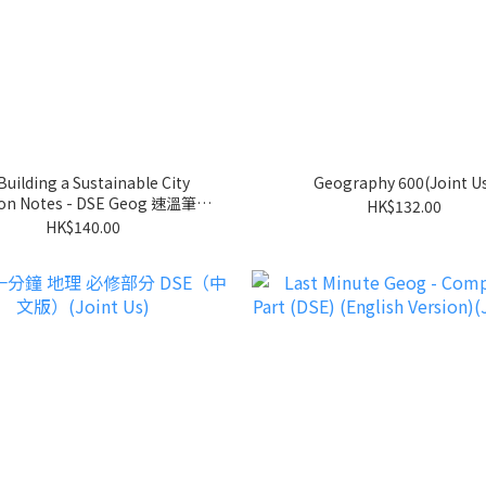
Building a Sustainable City
Geography 600(Joint U
ion Notes - DSE Geog 速溫筆記
HK$132.00
及概念應用大全
HK$140.00