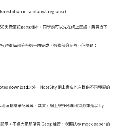
tion in rainforest regions?)
網站提供DSE免費筆記geog樣本，同學前可以先在網上閱讀，購買後下
生只須從每部分各選一題完成。選修部分涵蓋四個課題：
tes
download
之外，NoteSity 網上書店也有提供不同種類的
es、中六地理精讀筆記等等。其實，網上很多地理科資源都是以 by
顯示。不過大家想購買 Geog 練習、模擬試卷 mock paper 的