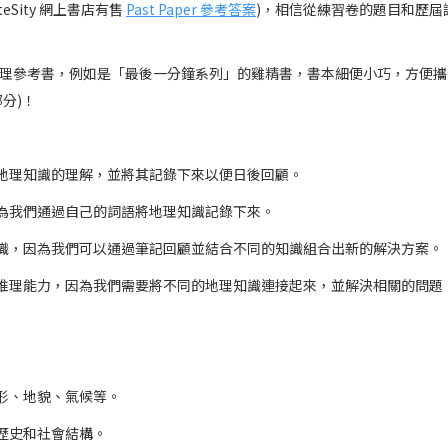
teSity 網上書店有售
Past Paper 參考答案
)，相信從練習卷的題目和歷屆試題
供多款地理參考書，例如是「最後一分鐘系列」的雞精書，書本細便小巧，方便攜帶，
分)！
對地理知識的理解，並將其記錄下來以便日後回顧。
因為我們通過自己的詞語將地理知識記錄下來。
知識，因為我們可以通過筆記回顧並結合不同的知識組合出新的解決方案。
和推理能力，因為我們需要將不同的地理知識連接起來，並解決相關的問題
地形、地貌、氣候等。
、歷史和社會結構。