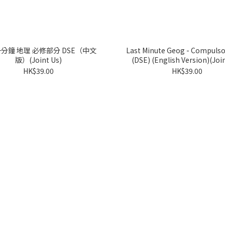
分鐘 地理 必修部分 DSE（中文
Last Minute Geog - Compulso
版）(Joint Us)
(DSE) (English Version)(Joi
HK$39.00
HK$39.00