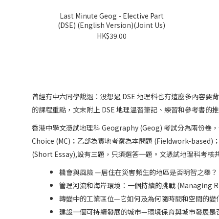
Last Minute Geog - Elective Part
(DSE) (English Version)(Joint Us)
HK$39.00
曾經有中六同學說過：没想過 DSE 地理科也有這麼多內容要背
的課程重點，文末附上 DSE 地理溫習筆記、練習和參考書的
香港中學文憑試地理科 Geography (Geog) 考試分為兩份
Choice (MC)；乙部為實地考察為本問題 (Fieldwork-base
(Short Essay),設有三題，只須選答一題。文憑試地理科考
機會與風險 —居住在災害頻生的地區是否明智之舉？ (Opportunities 
管理河流和海岸環境：一個持續的挑戰 (Managing Rivers and
轉變中的工業區位—它如何及為何隨時間和空間的變化而改變？(Changing
建設一個可持續發展的城市—環境保育與城市發展是否不能並存？(Building