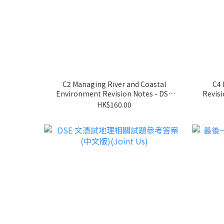
C2 Managing River and Coastal
C4 
Environment Revision Notes - DSE
Revis
Geog 速溫筆記及概念應用大全
HK$160.00