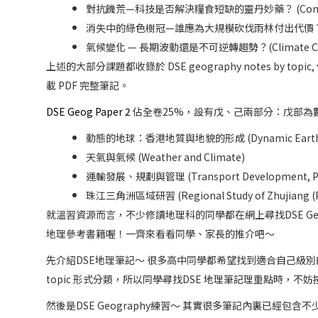
對抗饑荒—科技是否解決糧食短缺的靈丹妙藥？ (Combating Fami
消失中的綠色樹冠—誰應為大規模砍伐雨林付出代價？(Disappearing G
氣候變化 — 長期波動還是不可逆轉趨勢？(Climate Change – L
上述的大部分課題都收錄於 DSE geography notes b
載 PDF 完整筆記。
DSE Geog Paper 2
佔全卷25%，設有戊、己兩部分：戊部為
動態的地球：香港地質與地貌的形成 (Dynamic Earth: the 
天氣與氣候 (Weather and Climate)
運輸發展、規劃與管理 (Transport Development, Pla
珠江三角洲區域研習 (Regional Study of Zhujiang (Pea
就溫習資源而言，不少修讀地理科的同學都在網上尋找DSE Geog
地理參考書籍喔！一齊來看看同學、家長的推介吧～
先介紹DSE地理筆記～ 很多高中同學都希望找到適合自己級別的 Ge
topic 形式分類，所以同學尋找DSE 地理筆記理重點時，不
然後是DSE Geography練習～ 其實很多筆記內裏已經包含不少 