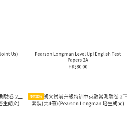
Joint Us)
Pearson Longman Level Up! English Test
Papers 2A
HK$80.00
優惠套裝