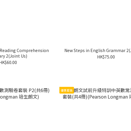
 Reading Comprehension
New Steps in English Grammar 2(
ry 2(Joint Us)
HK$75.00
HK$60.00
優惠套裝