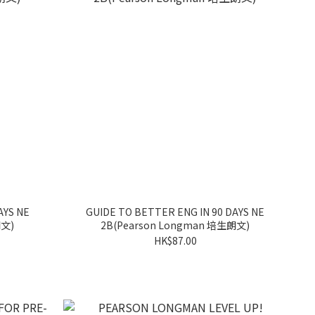
AYS NE
GUIDE TO BETTER ENG IN 90 DAYS NE
朗文)
2B(Pearson Longman 培生朗文)
HK$87.00