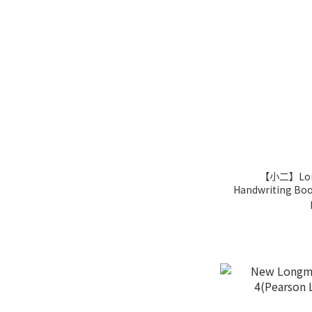
【小二】Long
Handwriting Book 3(Pearson Longm