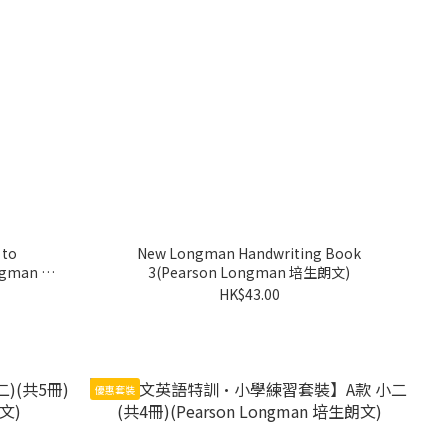
to
New Longman Handwriting Book
3(Pearson Longman 培生朗文)
HK$43.00
優惠套裝