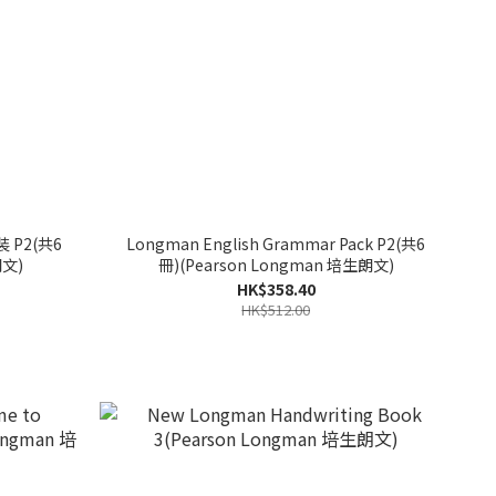
P2(共6
Longman English Grammar Pack P2(共6
朗文)
冊)(Pearson Longman 培生朗文)
HK$358.40
HK$512.00