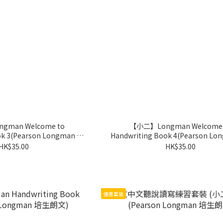
man Welcome to
【小二】Longman Welcome 
an 培
Handwriting Book 4(Pearson Longman 培
生朗文)
生朗文)
HK$35.00
HK$35.00
優惠套裝