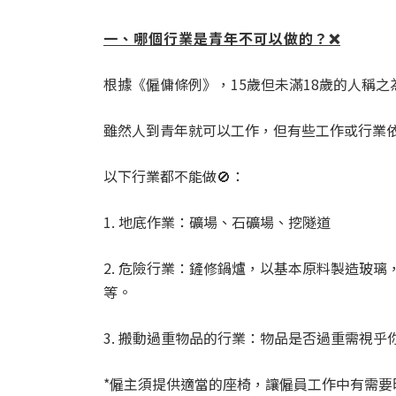
一、哪個行業是青年不可以做的？❌
根據《僱傭條例》，15歲但未滿18歲的人稱之為
雖然人到青年就可以工作，但有些工作或行業
以下行業都不能做🚫：
1. 地底作業：礦場、石礦場、挖隧道
2. 危險行業：鏟修鍋爐，以基本原料製造玻
等。
3. 搬動過重物品的行業：物品是否過重需視乎
*僱主須提供適當的座椅，讓僱員工作中有需要