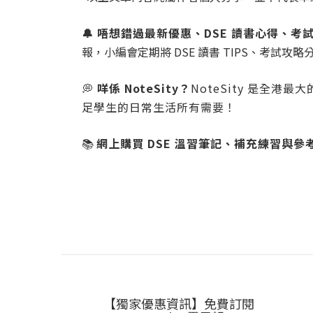
🔔
唔想錯過最新優惠、DSE 讀書心得、考
報，小編會定期將 DSE 讀書 TIPS、考試攻
💭
咩係 NoteSity？
NoteSity 是全
足學生的日常生活所有需要！
📚
網上購買 DSE 溫習筆記、補充練習與參
【獨家優惠資訊】免費訂閱