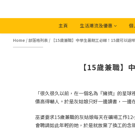
主頁
生活潮流及優惠
個
Home
/
部落格列表
/
【15歲兼職】中學生暑期工必睇！15歲可以返
【15歲兼職】
「很久很久以前，在一個名為『擁擠』的星球裡
價高得嚇人。於是灰姑娘只好一邊讀書，一邊在巫
巫婆要求15歲兼職的灰姑娘每天在礦場工作1
會聘請如此年輕的她，於是就放棄了換工的念頭