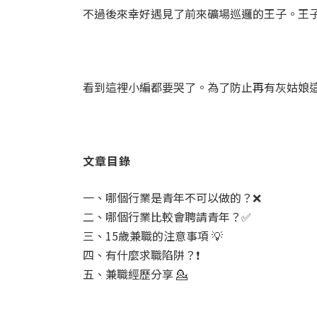
不過後來幸好遇見了前來礦場巡邏的王子。王子
看到這裡小編都要哭了。為了防止再有灰姑娘這樣
文章目錄
一、哪個行業是青年不可以做的？❌
二、哪個行業比較會聘請青年？✅
三、15歲兼職的注意事項 💡
四、有什麼求職陷阱？❗️
五、兼職經歷分享 💁