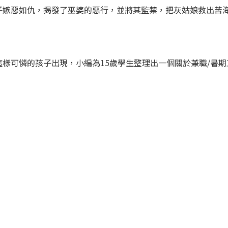
嫉惡如仇，揭發了巫婆的惡行，並將其監禁，把灰姑娘救出苦海
可憐的孩子出現，小編為15歲學生整理出一個關於兼職/暑期工資訊