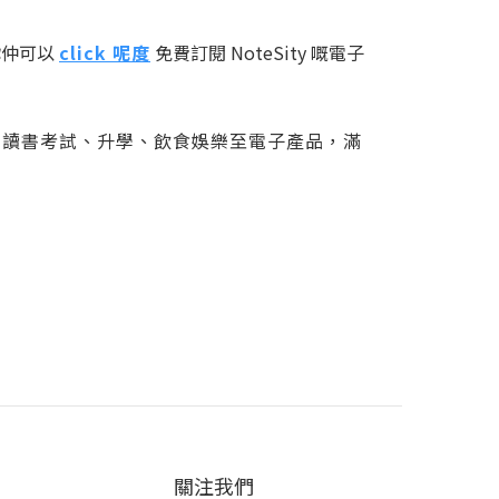
你仲可以
click 呢度
免費訂閱 NoteSity 嘅電子
。由讀書考試、升學、飲食娛樂至電子產品，滿
關注我們