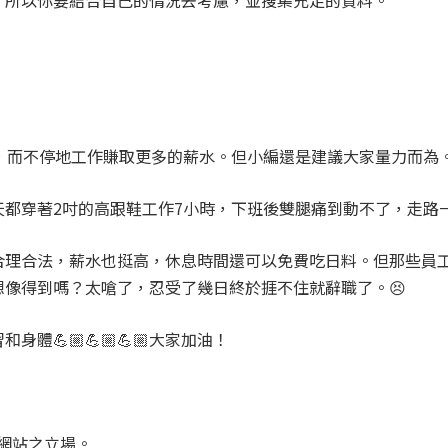
，所以你要結合自己的情況去考慮，並搜集充足的資料。
題，而不停地工作賺取更多的薪水。但小編還是建議大家量力而為
天都穿著2吋的高跟鞋工作7小時，下班後雙腿痛到動不了，走路
合理合法，薪水也挺高，休息時間還可以免費吃日料。但那些員
像得到嗎？太嗆了，忍受了幾日終於捱不住就辭職了。😣
💪🏼💪🏼💪🏼大家加油！
網站之立場。