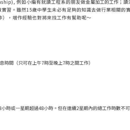
nship), 例如小編有就讀工程系的朋友做金
屬加工的工作
；讀
做實習。雖然15歲中學生未必有足夠的知識去做行業相關的
作），增作經驗也對將來找工作有幫助呢～
休息時間（只可在上午7時至晚上7時之間工作）
8小時或一星期超過48小時。但在連續2星期內的總工作時數不可