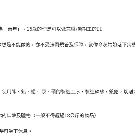
「青年」。15歲的你是可以做兼職/暑期工的👍🏼
依然是不能做的，亦不受法例規管及保障，就像令灰姑娘落下病
璃，使用砷、鉛、錳、 汞、磷的製造工序，製造硃砂，鍍鉻，切
你的年齡及體格（一般不得超過18公斤的物品）
時可坐下休息。