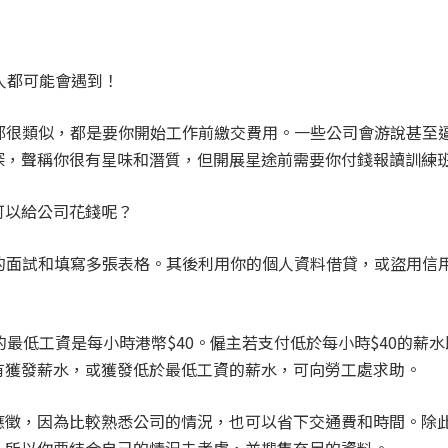
人都可能會遇到！
些陷阱都很類似，都是要你開始工作前繳交費用。一些公司會游說甚
探，聲稱你很有星味和潛質，但開展星途前需要你付錢報讀訓練
可以給公司花錢呢？
冗長的面試和填寫多張表格。其後利用你的個人資料借貸，或盜用
。
定的最低工資是每小時港幣$40。僱主若支付低於每小時$40的
有獲發薪水，或獲發低於最低工資的薪水，可向勞工處求助。
應徵，因為比較熟悉公司的情況，也可以省下交通費和時間。除