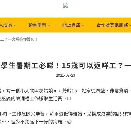
人成長
讀書學習
網上書店
合作及其他服務
咩工？一文解答你疑問！
中學生暑期工必睇！15歲可以返咩工？
2021-07-23
，有一個小人物叫灰姑娘👧，芳齡15。她家徒四壁，非常貧窮
婆的礦洞裡工作賺取生活費。🧙‍♀️
2小時。工作危險又辛苦，薪水還低得離譜，兌換成港幣的話只有
……但少不免落下一身的病痛。😢