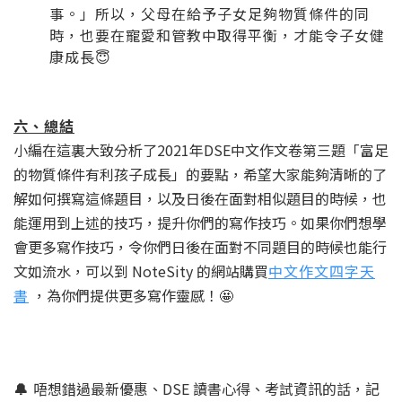
事。」所以，父母在給予子女足夠物質條件的同
時，也要在寵愛和管教中取得平衡，才能令子女健
康成長😇
六、總結
小編在這裏大致分析了2021年DSE中文作文卷第三題「富足
的物質條件有利孩子成長」的要點，希望大家能夠清晰的了
解如何撰寫這條題目，以及日後在面對相似題目的時候，也
能運用到上述的技巧，提升你們的寫作技巧。如果你們想學
會更多寫作技巧，令你們日後在面對不同題目的時候也能行
文如流水，可以到 NoteSity 的網站購買
中文作文四字天
書
，為你們提供更多寫作靈感！🤩
🔔
唔想錯過最新優惠、DSE 讀書心得、考試資訊的話，記