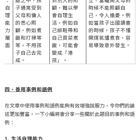
：
庭之中，孩
到別人的照
立，當離開父母的
自
子通常受到
顧，難以學
時候不能照顧自
理
父母和傭人
會自理生
己，令人擔憂。例
能
的悉心照
活，例如自
如當孩子出國讀書
力
顧，例如煮
己綁鞋帶和
的時候，孩子不懂
層
飯和打掃等
自己買菜煮
開煤氣爐煮食，容
面
等，不用孩
飯，可能會
易導致意外發生。
子自己去完
變成「港
成。
孩」。
四、善用事例和語例
在文章中使用事例和語例能夠有效增強說服力，令你們的論
述更加豐富，一下小編將會分享一些關於此題目的事例和語
例：
1. 生活自理能力