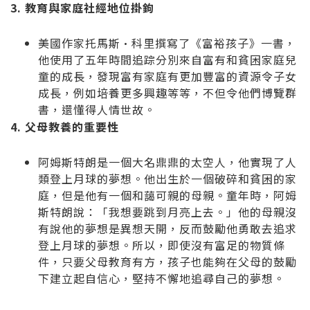
3. 教育與家庭社經地位掛鉤
美國作家托馬斯·科里撰寫了《富裕孩子》一書，
他使用了五年時間追踪分別來自富有和貧困家庭兒
童的成長，發現富有家庭有更加豐富的資源令子女
成長，例如培養更多興趣等等，不但令他們博覽群
書，還懂得人情世故。
4. 父母教養的重要性
阿姆斯特朗是一個大名鼎鼎的太空人，他實現了人
類登上月球的夢想。他出生於一個破碎和貧困的家
庭，但是他有一個和藹可親的母親。童年時，阿姆
斯特朗說：「我想要跳到月亮上去。」他的母親沒
有說他的夢想是異想天開，反而鼓勵他勇敢去追求
登上月球的夢想。所以，即使沒有富足的物質條
件，只要父母教育有方，孩子也能夠在父母的鼓勵
下建立起自信心，堅持不懈地追尋自己的夢想。