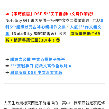
📣【限時優惠】DSE 5**尖子自創中文寫作筆記❗️
NoteSity 網上書店提供一系列中文卷二備試資源，包括
8
科5**超級狀元古冰心親撰作文集
、
人氣5**作文範文
集
（NoteSity 獨家發售🔥）
等等。
激抵優惠低至69
折，精讀書籍低至$38/本！😍
➡️
議論文必備 中文百搭例子集🌟
➡️
5**實戰手冊 記敘文寫作全攻略🔥
➡️
瀏覽所有 DSE 中文溫習資源
人天生有幾樣東西是不能選擇的，其中一樣東西就是家庭條