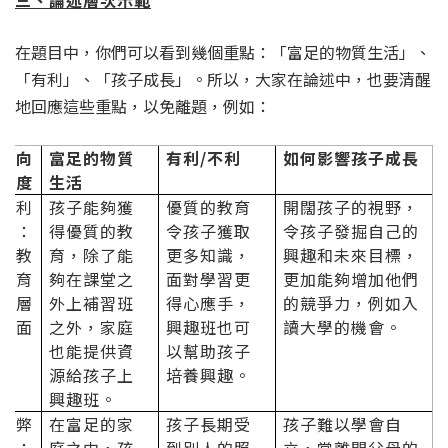
三、論述層次示範
在題目中，你們可以看到幾個重點：「富足的物質生活」、
「有利」、「孩子成長」。所以，大家在論述中，也要清醒
地回應這些重點，以免離題，例如：
向
富足的物質
有利/不利
如何影響孩子成長
度
生活
利
孩子能夠獲
優質的教育
開闊孩子的視野，
：
得優質的教
令孩子獲取
令孩子發掘自己的
教
育，除了能
更多知識，
興趣和未來目標，
育
夠在課堂之
面對學習更
更加能夠增加他們
層
外上補習班
得心應手，
的競爭力，例如入
面
之外，家庭
興趣班也可
讀大學的機會。
也能提供資
以幫助孩子
源給孩子上
培養興趣。
興趣班。
弊
在富足的家
孩子長期受
孩子難以學會自