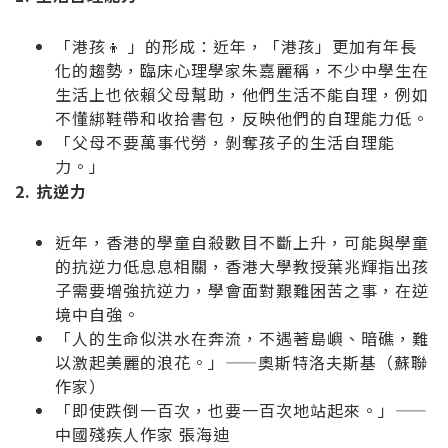
「港孩
👦
」的形成：近年，「港孩」更加有年長
化的趨勢，臨床心理學家朱嘉麗稱，不少中學生在
生活上也依賴父母幫助，他們生活不能自理，例如
不懂綁鞋帶和收拾書包，反映他們的自理能力低。
「父母不要萬事代勞，剝奪孩子的生活自理能
力。」
2. 抗逆力
近年，香港的學童自殺數目不斷上升，可能與學童
的抗逆力低息息相關，香港大學教授葉兆輝指出孩
子需要增強抗逆力，學會面對艱難困苦之事，在逆
境中自強。
「人的生命似洪水在奔流，不遇著島嶼、暗礁，難
以激起美麗的浪花。」——奧斯特洛夫斯基（
蘇聯
作家
）
「即使跌倒一百次，也要一百次地站起來。」——
中國殘疾人作家 張海迪