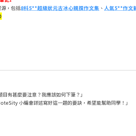
試資源，包括
8科5**超級狀元古冰心親撰作文集
、
人氣5**作文

二這條作文題目有甚麼要注意？我應該如何下筆？」
teSity 小編會詳述寫好這一題的要訣，希望能幫助同學！」