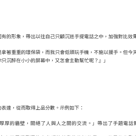
固有的形象，帶出以往自己只顧沉迷手提電話之中，加強對比效
是拿著重重的環保袋，而我只會低頭玩手機，不施以援手。但今
你只沉醉在小小的屏幕中，又怎會主動幫忙呢？』」
助表達，從而取得上品分數。示例如下：
厚厚的牆壁，間絕了人與人之間的交流。」帶出了手題電話