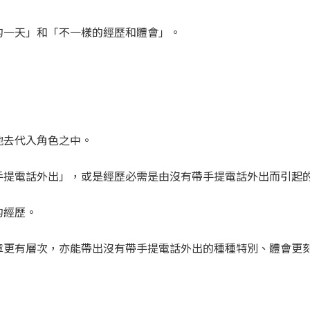
的一天」和「不一樣的經歷和體會」。
地去代入角色之中。
手提電話外出」，或是經歷必需是由沒有帶手提電話外出而引起
的經歷。
章更有層次，亦能帶出沒有帶手提電話外出的種種特別、體會更