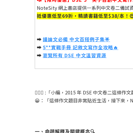
NoteSity 網上書店提供一系列中文卷二備
抵優惠低至69折，精讀書籍低至$38/本！
➡️
議論文必備 中文百搭例子集🌟
➡️
5**實戰手冊 記敘文寫作全攻略🔥
➡️
瀏覽所有 DSE 中文溫習資源
🙋🏻‍♀️ :「小編，2015 年 DSE 中文卷
😀：「這條作文題目非常貼近生活，接下來，No
一、命題解釋及關鍵概念🔍