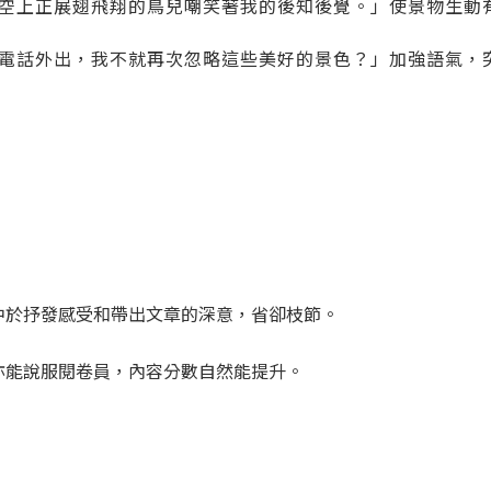
空上正展翅飛翔的鳥兒嘲笑著我的後知後覺。」使景物生動
電話外出，我不就再次忽略這些美好的景色？」加強語氣，
中於抒發感受和帶出文章的深意，省卻枝節。
亦能說服閱卷員，內容分數自然能提升。