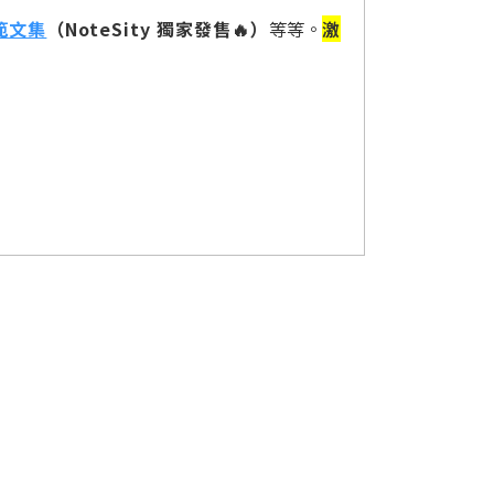
範文集
（NoteSity 獨家發售🔥）
等等。
激