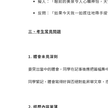
擬人：「眼前的美景令人心曠神怡，天
反問：「如果今天我一如既往地帶手提
三、考生常見問題
1. 體會未見深刻
要突出當中的體會，同學在記事後應把篇幅集
同學緊記，體會寫得好與否絕對能昇華文章，
2. 經歷內容單薄