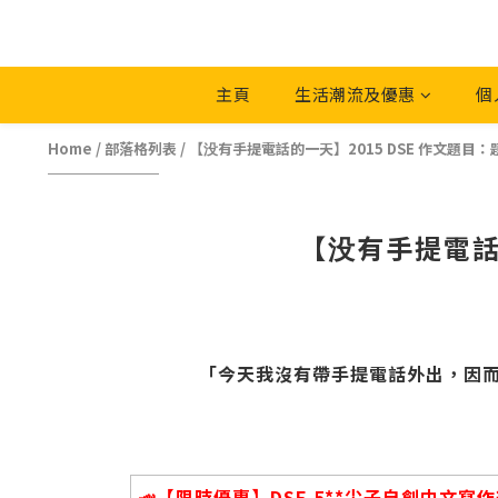
主頁
生活潮流及優惠
個
Home
/
部落格列表
/
【没有手提電話的一天】2015 DSE 作文題目
【没有手提電話
「今天我沒有帶手提電話外出，因
📣【限時優惠】DSE 5**尖子自創中文寫作筆