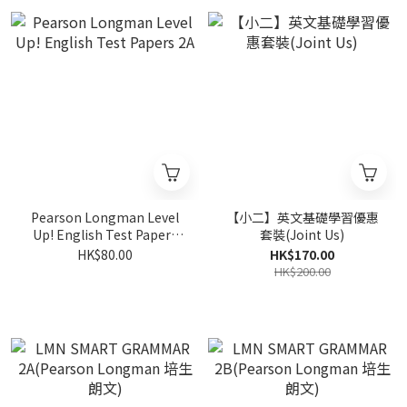
Pearson Longman Level
【小二】英文基礎學習優惠
Up! English Test Papers
套裝(Joint Us)
2A
HK$80.00
HK$170.00
HK$200.00