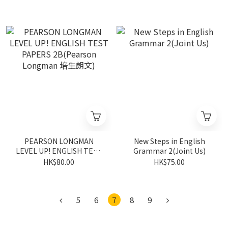
PEARSON LONGMAN
New Steps in English
LEVEL UP! ENGLISH TEST
Grammar 2(Joint Us)
PAPERS 2B(Pearson
HK$80.00
HK$75.00
Longman 培生朗文)
5
6
7
8
9