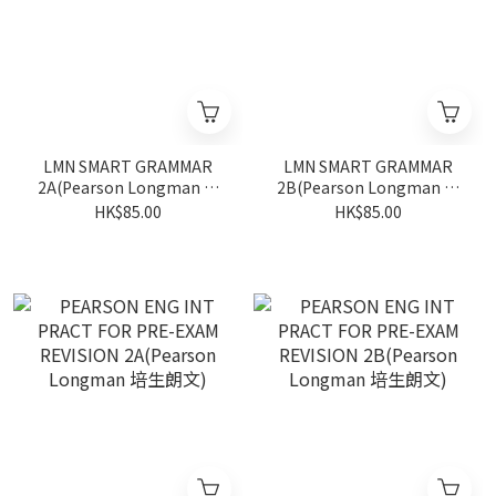
LMN SMART GRAMMAR
LMN SMART GRAMMAR
2A(Pearson Longman 培
2B(Pearson Longman 培
生朗文)
生朗文)
HK$85.00
HK$85.00