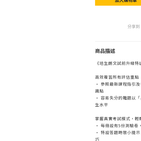
加入購物車
分享到
商品描述
《培生朗文試前升級特
高效複習所有評估重點
• 參照最新課程指引
識點
• 容易失分的難題以
生水平
掌握真實考試模式，輕
• 每冊設有5份測驗
• 特設答題時限小提示
巧