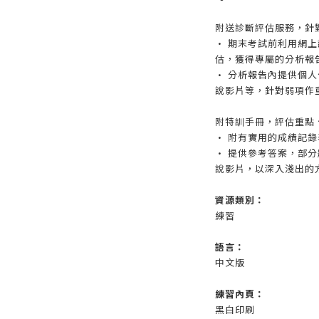
附送診斷評估服務，針
• 期末考試前利用網
估，獲得專屬的分析報
• 分析報告內提供個
說影片等，針對弱項作
附特訓手冊，評估重點
• 附有實用的成績記
• 提供參考答案，部
說影片，以深入淺出的
資源類別：
練習
語言：
中文版
練習內頁：
黑白印刷