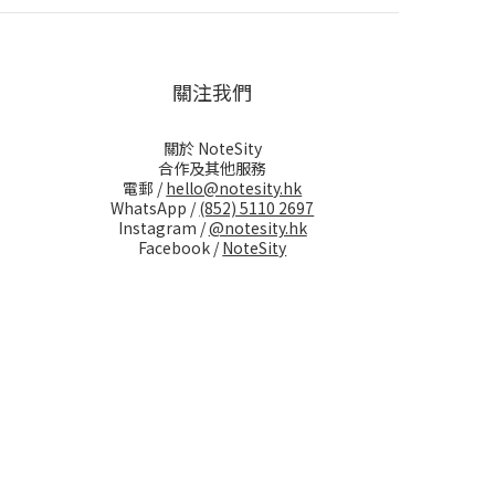
關注我們
關於 NoteSity
合作及其他服務
電郵 /
hello@notesity.hk
WhatsApp /
(852) 5110 2697
Instagram /
@notesity.hk
Facebook /
NoteSity