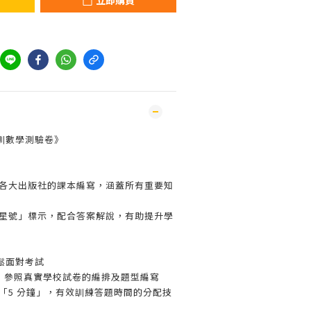
立即購買
訓數學測驗卷》
及各大出版社的課本編寫，涵蓋所有重要知
「星號」標示，配合答案解說，有助提升學
鬆面對考試
卷，參照真實學校試卷的編排及題型編寫
「5 分鐘」，有效訓練答題時間的分配技