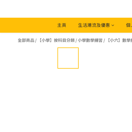
主頁
生活潮流及優惠
個
全部商品
/
【小學】按科目分類
/
小學數學練習
/
【小六】數學