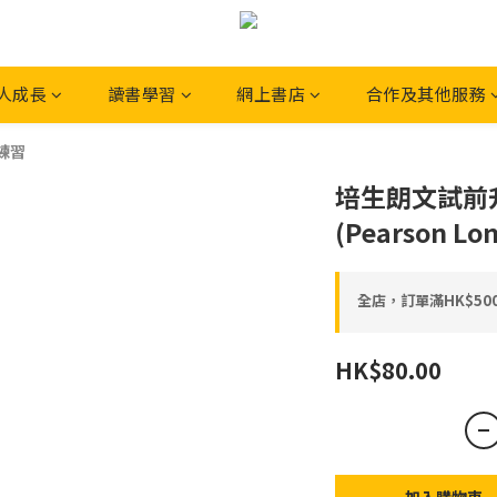
人成長
讀書學習
網上書店
合作及其他服務
練習
培生朗文試前
(Pearson L
全店，訂單滿HK$5
HK$80.00