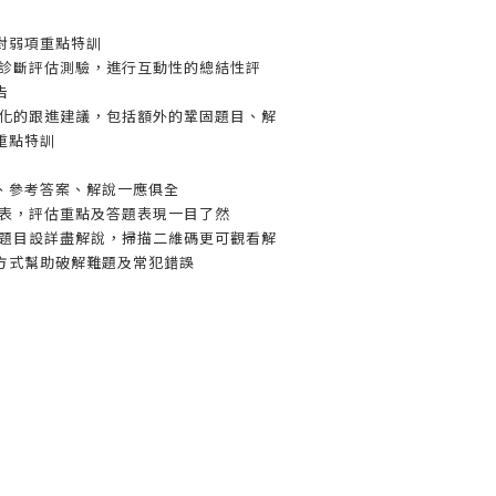
對弱項重點特訓
上診斷評估測驗，進行互動性的總結性評
告
人化的跟進建議，包括額外的鞏固題目、解
重點特訓
、參考答案、解說一應俱全
錄表，評估重點及答題表現一目了然
分題目設詳盡解說，掃描二維碼更可觀看解
方式幫助破解難題及常犯錯誤