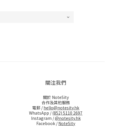
關注我們
關於 NoteSity
合作及其他服務
電郵 /
hello@notesity.hk
WhatsApp /
(852) 5110 2697
Instagram /
@notesity.hk
Facebook /
NoteSity