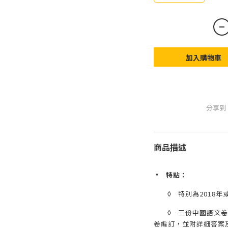
加入購物車
分享到
商品描述
•
特點：
◊
特別為2018
◊
三份中國語文卷
卷編訂，並附詳細答案