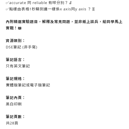
✅accurate 同 reliable 有咩分別？🔬
✅點樣由表格1秒睇到邊一樣係x axis同y axis ？🧬
內附精選實驗題目，解釋及常見問題，並非紙上談兵，給同學馬上
實戰！
📖
資源類別：
DSE筆記 (非手寫)
筆記語言：
只有英文筆記
筆記規格：
實體版筆記或電子版筆記
筆記內頁：
黑白印刷
筆記頁數：
共28頁