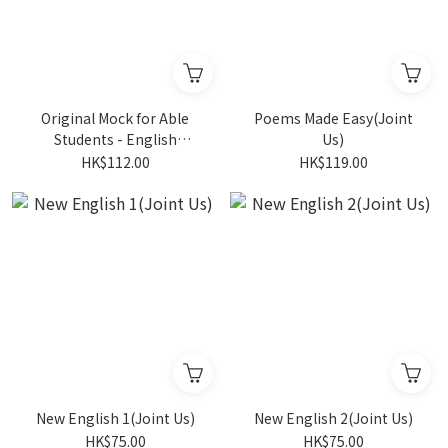
Original Mock for Able
Poems Made Easy(Joint
Students - English
Us)
F1(Joint Us)
HK$112.00
HK$119.00
New English 1(Joint Us)
New English 2(Joint Us)
HK$75.00
HK$75.00