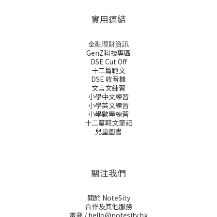
實用連結
金融理財資訊
GenZ科技專區
DSE Cut Off
十二篇範文
DSE 收音機
文言文練習
小學中文練習
小學英文練習
小學數學練習
十二篇範文筆記
兒童圖書
關注我們
關於 NoteSity
合作及其他服務
電郵 /
hello@notesity.hk