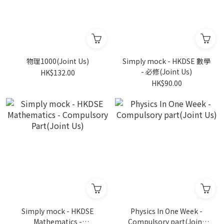
物理1000(Joint Us)
Simply mock - HKDSE 數學
- 必修(Joint Us)
HK$132.00
HK$90.00
Simply mock - HKDSE
Physics In One Week -
Mathematics -
Compulsory part(Joint