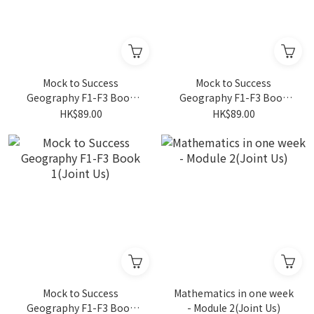
Mock to Success
Mock to Success
Geography F1-F3 Book
Geography F1-F3 Book
3(Joint Us)
2(Joint Us)
HK$89.00
HK$89.00
Mock to Success
Mathematics in one week
Geography F1-F3 Book
- Module 2(Joint Us)