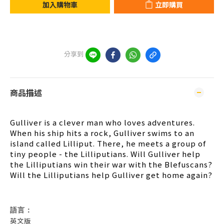
加入購物車
立即購買
分享到
商品描述
Gulliver is a clever man who loves adventures.
When his ship hits a rock, Gulliver swims to an
island called Lilliput. There, he meets a group of
tiny people - the Lilliputians. Will Gulliver help
the Lilliputians win their war with the Blefuscans?
Will the Lilliputians help Gulliver get home again?
語言：
英文版